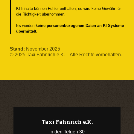
KI-Inhalte können Fehler enthalten; es wird keine Gewähr für
die Richtigkeit übernommen.
Es werden
keine personenbezogenen Daten an KI-Systeme
übermittelt
.
Stand:
November 2025
© 2025 Taxi Fähnrich e.K. – Alle Rechte vorbehalten.
Taxi Fähnrich e.K.
In den Telgen 30